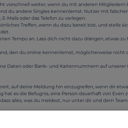
ht vorschnell weiter, wenn du mit anderen Mitgliedern
rend du andere Singles kennenlernst. Nutzer mit falsche
 E-Mails oder das Telefon zu verlegen.
önliches Treffen, wenn du dazu bereit bist, und stelle si
KATEGORIEN
HÄUFIG GESTELLTE FRAGEN
ndet.
enen Tempo an. Lass dich nicht dazu drängen, etwas zu 
d, den du online kennenlernst, möglicherweise nicht die
ene Daten oder Bank- und Kartennummern auf unserer 
eit, auf deine Meldung hin einzugreifen, wenn dir etwas
tig hat es die Befugnis, eine Person dauerhaft von Even 
o dass alles, was du meldest, nur unter dir und dem Team 
ion
am kontaktieren, indem du oben rechts in jedem Profil
i Punkte tippst ( … ) und dann auf „Melden“.
unktionen