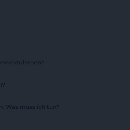
ennenzulernen?
n?
. Was muss ich tun?