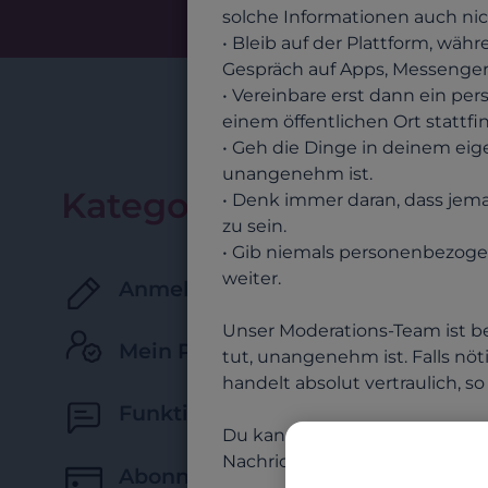
solche Informationen auch nic
• Bleib auf der Plattform, wäh
Gespräch auf Apps, Messenger,
• Vereinbare erst dann ein pers
einem öffentlichen Ort stattfi
• Geh die Dinge in deinem eig
unangenehm ist.
Kategorien
• Denk immer daran, dass jeman
zu sein.
• Gib niemals personenbezog
weiter.
Anmeldung und erste Schritte
Unser Moderations-Team ist ber
Mein Profil verwalten
tut, unangenehm ist. Falls nö
handelt absolut vertraulich, s
Funktionen, Suche & Kommunikat
Du kannst das Moderations-Te
Nachrichtenfenster auf die dre
Abonnement & kostenpflichtige F