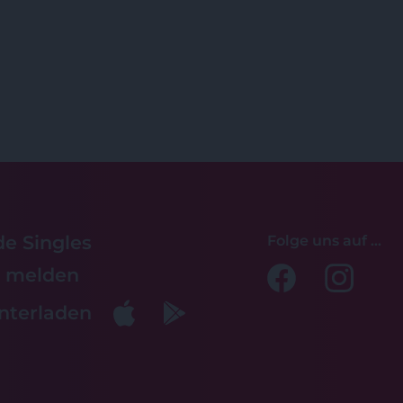
de Singles
Folge uns auf ...
lt melden
nterladen