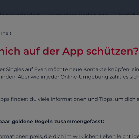
ingles mit Kind
Kostenlose Dating-App
Beziehu
rheit
mich auf der App schützen?
Online-Hilfe
r Singles auf Even möchte neue Kontakte knüpfen, ei
nden. Aber wie in jeder Online-Umgebung zahlt es sich
Antworten auf deine Fragen
tipps findest du viele Informationen und Tipps, um dich
Suchbeispiele: « Abonnement », «E-Mail Adresse », « Registrierung »
 paar goldene Regeln zusammengefasst:
formationen preis, die dich im wirklichen Leben leicht id