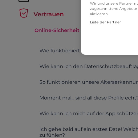
Wir und unsere Partner nu
zugeschnittene Angebote 
Vertrauen
aktivieren.
Liste der Partner
Online-Sicherheit
Wie funktioniert die Fotoverifizierung?
Wie kann ich den Datenschutzbeauftra
So funktionieren unsere Alterserkennu
Moment mal... sind all diese Profile echt
Wie kann ich mich auf der App schütze
Ich gehe bald auf ein erstes Date! Wel
zu fühlen?