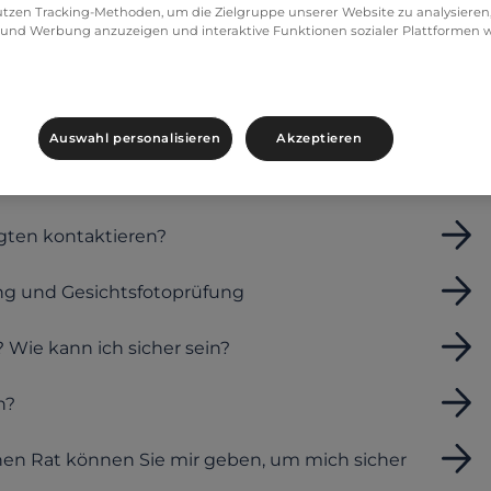
tzen Tracking-Methoden, um die Zielgruppe unserer Website zu analysieren, 
und Werbung anzuzeigen und interaktive Funktionen sozialer Plattformen w
Auswahl personalisieren
Akzeptieren
gten kontaktieren?
ng und Gesichtsfotoprüfung
? Wie kann ich sicher sein?
n?
chen Rat können Sie mir geben, um mich sicher