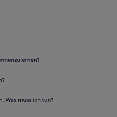
ennenzulernen?
n?
. Was muss ich tun?