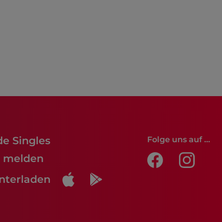
de Singles
Folge uns auf ...
lt melden
nterladen