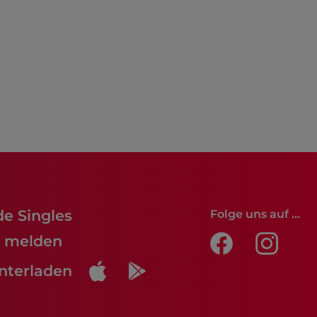
de Singles
Folge uns auf ...
lt melden
nterladen