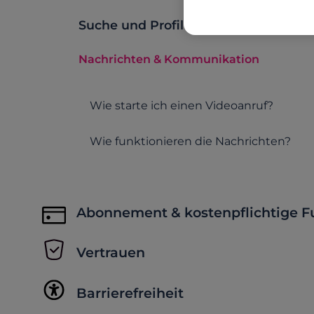
Suche und Profilvorschläge
Nachrichten & Kommunikation
Wie starte ich einen Videoanruf?
Wie funktionieren die Nachrichten?
Abonnement & kostenpflichtige F
Vertrauen
Barrierefreiheit