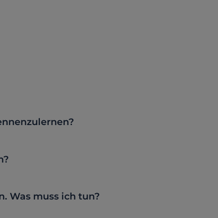
ennenzulernen?
n?
. Was muss ich tun?