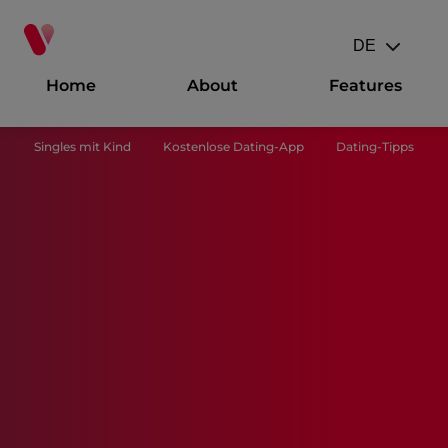
DE
Even
Home
About
Features
Singles mit Kind
Kostenlose Dating-App
Dating-Tipps